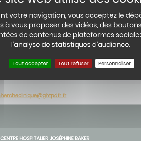
recherche ? Réalisez-le avec
nt votre navigation, vous acceptez le dép
és à vous proposer des vidéos, des bouton
tées de contenus de plateformes sociales
l'analyse de statistiques d'audience.
nt sur l'URC
Tout accepter
Tout refuser
Personnaliser
chercheclinique@ghtpdfr.fr
CENTRE HOSPITALIER JOSÉPHINE BAKER