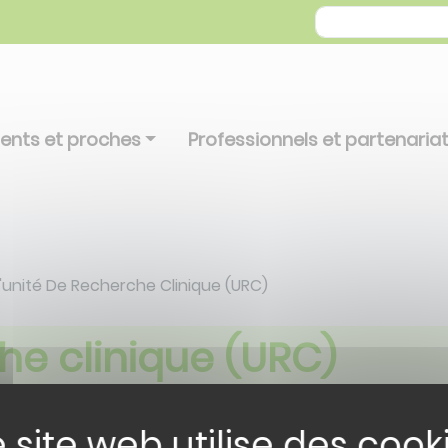
ients et proches
Professionnels et partenaria
'unité De Recherche Clinique (URC)
he clinique (URC)