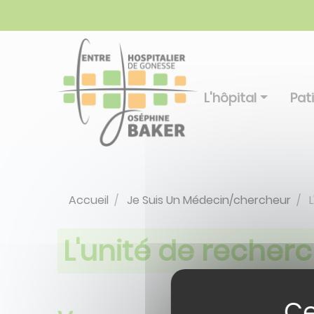
Aller
Panneau de gestion des cookies
au
contenu
principal
L'hôpital
Pat
Accueil
Je Suis Un Médecin/chercheur
L
L'unité de recherc