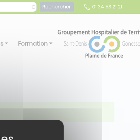
01 34 53 21 21
ts
Formation