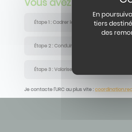
Vous avez un projet de 
En poursuiva
Étape 1 : Cadrer le projet
tiers destin
des remon
Étape 2 : Conduire le projet en vous appuya
Étape 3 : Valoriser votre recherche
Je contacte l'URC au plus vite :
coordination.re