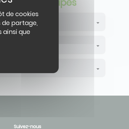
 l'URC en 3 étapes
ôt de cookies
s de partage,
 ainsi que
Suivez-nous