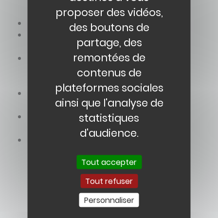
proposer des vidéos,
le prêt de documents
des boutons de
l’aide à la recherche sur notre base
partage, des
documentaire informatisée
remontées de
réalisations de répertoires de
bibliographies, de centres de
contenus de
documentation et de sites internet
plateformes sociales
revue de sommaires mensuelle des
ainsi que l'analyse de
périodiques reçus au centre
statistiques
bulletin d’information trimestriel des
dernières acquisitions
d'audience.
diffusion sélective d’information (liste de
références bibliographiques établie selon
Tout accepter
votre profil documentaire : centre
d’intérêt, période de recherche, nature
Tout refuser
des documents). Cette prestation
nécessitant un temps de recherche, elle
Personnaliser
peut être faite à la demande, merci de