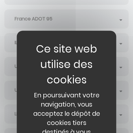
France ADOT 95
ILCO 95
UDAF 95
UDAPEI 95
En poursuivant votre
navigation, vous
acceptez le dépôt de
LIONS ALZHEIMER
cookies tiers
destinés à vous