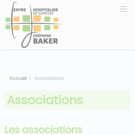
Aller
Panneau de gestion des cookies
au
contenu
principal
Accueil
Associations
Associations
Les associations