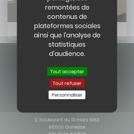
remontées de
contenus de
plateformes sociales
Unité Médico-Judiciaire Pontoise-Gonesse
ainsi que l'analyse de
statistiques
d'audience.
Tout accepter
Tout refuser
Contact
Personnaliser
CENTRE HOSPITALIER JOSÉPHINE BAKER
2, boulevard du 19 mars 1962
95500 Gonesse