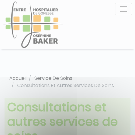
Aller
Panneau de gestion des cookies
au
contenu
principal
Accueil
Service De Soins
Consultations Et Autres Services De Soins
Consultations et
autres services de