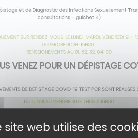
pistage et de Diagnostic des Infections Sexuellement Tran
consultations – guichet 4)
QUEMENT SUR RENDEZ-VOUS LE LUNDI, MARDI, VENDREDI 9H- 1
LE MERCREDI 12H-15H30
RENSEIGNEMENTS AU 01. 82. 32. 04. 90
US VENEZ POUR UN DÉPISTAGE CO
EVEMENTS DE DEPISTAGE COVID-19 TEST PCR SONT REALISES
DU LUNDI AU VENDREDI DE 7H30 A 16H30
SAMEDI DE 8H À 12H00
AU CENTRE DE PRELEVEMENT (GUICHET 4 - VERT)