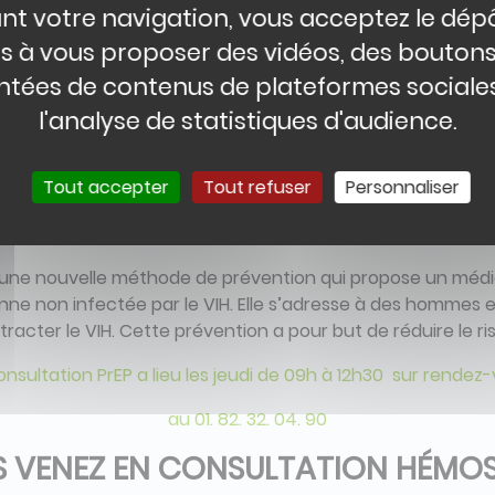
nt votre navigation, vous acceptez le dép
és à vous proposer des vidéos, des bouton
19 désormais disponibles en ligne sur le site mesanalyses.
tées de contenus de plateformes sociales
l'analyse de statistiques d'audience.
 VENEZ POUR UNE CONSULTATION
Tout accepter
Tout refuser
Personnaliser
t une nouvelle méthode de prévention qui propose un médic
ne non infectée par le VIH. Elle s’adresse à des hommes 
racter le VIH. Cette prévention a pour but de réduire le ri
onsultation PrEP a lieu les jeudi de 09h à 12h30 sur rendez
au 01. 82. 32. 04. 90
 VENEZ EN CONSULTATION HÉMO