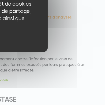
ôt de cookies
s de partage,
fr : Mes Analyses – Résultats d’analyses
 ainsi que
 PrEP
ament contre l’infection par le virus de
et des femmes exposés par leurs pratiques à un
sque d’être infecté.
-vous
STASE