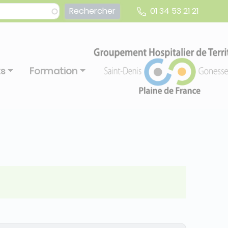
01 34 53 21 21
ts
Formation