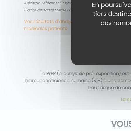
Médecin référent : Dr Khelil
En poursuiva
Cadre de santé : Mme LEGAL
tiers destin
Vos résultats d’analyses de dépistages de COVID
des remon
médicales patients
VOUS
La PrEP (prophylaxie pré-exposition) es
l’immunodéficience humaine (VIH) à une person
haut risque de cont
La c
VOUS