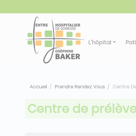
Aller
Panneau de gestion des cookies
au
contenu
principal
L'hôpital
Pat
Accueil
Prendre Rendez Vous
Centre De
Centre de prélèv