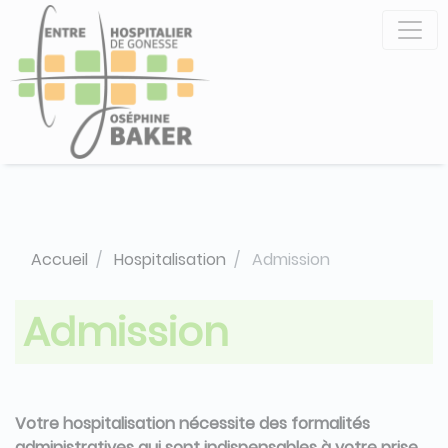
Aller
Panneau de gestion des cookies
au
contenu
principal
Accueil
Hospitalisation
Admission
Admission
Votre hospitalisation nécessite des formalités
administratives qui sont indispensables à votre prise