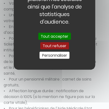
• Votre carte de mutuelle ou d’assurance
ainsi que l'analyse de
complémentaire (CSS),
statistiques
• Un accord de prise en charge délivrée par
d'audience.
votre mutuelle ou assurance,
• En cas d’accident du travail : déclaration
d’accident délivrée par l’employeur,
Tout accepter
• Pour la maternité : justificatif d’exonération du
ticket modérateur, le carnet de maternité, feuillet
Tout refuser
intitulé « guide de surveillance médicale »,
Personnaliser
• Pour un enfant mineur : une pièce d’identité
de la personne détentrice de l’autorité parentale
et le livret de famille (indispensable) – Carnet de
santé,
• Pour un pensionné militaire : carnet de soins
gratuits,
• Affection longue durée : notification de
décision à 100% (si la mention ne figure pas sur la
carte vitale),
• Pour les bénéficiaires de l’Aide Médicale Etat