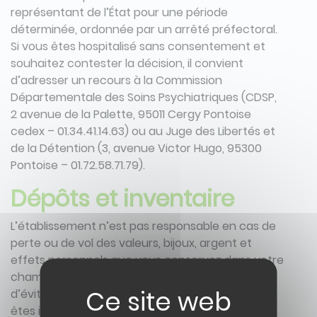
représentant de l’État pour une période
déterminée, ordonnée par un arrêté préfectoral.
Si vous êtes hospitalisé sans consentement et
souhaitez contester la décision, il convient
d’adresser un recours à la Commission
Départementale des Soins Psychiatriques (CDSP,
2 avenue de la Palette, 95011 Cergy Pontoise
cedex – 01.34.41.14.63) ou au Juge des Libertés et
de la Détention (3, avenue Victor Hugo, 95300
Pontoise – 01.72.58.71.79).
Dépôts et inventaire
L’établissement n’est pas responsable en cas de
perte ou de vol des valeurs, bijoux, argent et
effets personnels que vous conservez dans votre
chambre (article R.1113-3 du CSP). Il est préférable
d’éviter d’apporter des valeurs à l’hôpital. Vous
êtes invités à effectuer sans délai le dépôt des