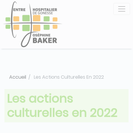
Aller
Panneau de gestion des cookies
au
contenu
principal
Accueil
Les Actions Culturelles En 2022
Les actions
culturelles en 2022