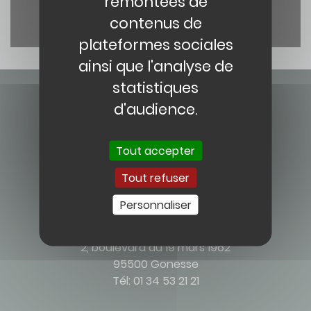
remontées de
contenus de
plateformes sociales
ainsi que l'analyse de
statistiques
d'audience.
Tout accepter
Contact
Tout refuser
Personnaliser
CENTRE HOSPITALIER JOSÉPHINE BAKER
2, boulevard du 19 mars 1962
95500 Gonesse
Tél: 01 34 53 21 21