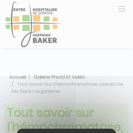
Aller
Panneau de gestion des cookies
au
contenu
principal
Accueil
Galerie Photo Et Vidéo
Tout Savoir Sur L'hémochromatose, L'excès De
Fer Dans L’organisme
Tout savoir sur
l'hémochromatose,