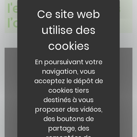
l'excès de fer dans
l’organisme
Paragraphe
En poursuivant votre
navigation, vous
acceptez le dépôt de
cookies tiers
destinés à vous
YouTube est désactivé.
Autoriser
proposer des vidéos,
des boutons de
partage, des