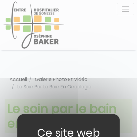
Aller
Panneau de gestion des cookies
au
contenu
principal
Accueil
Galerie Photo Et Vidéo
Le Soin Par Le Bain En Oncologie
Le soin par le bain
en oncologie