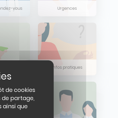
endez-vous
Urgences
a facture
Infos pratiques
ôt de cookies
s de partage,
 ainsi que