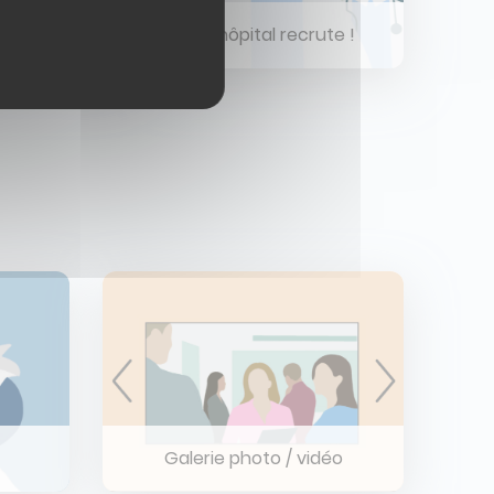
rnité
L'hôpital recrute !
Galerie photo / vidéo