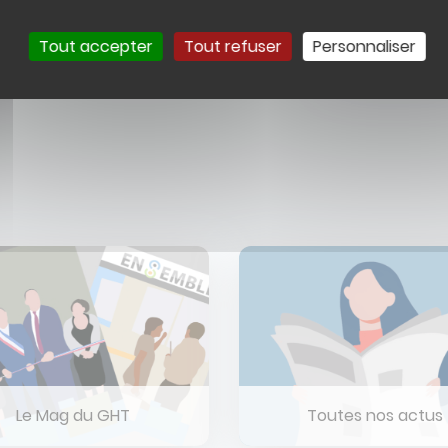
rien sur le sommeil
Mate
Tout accepter
Tout refuser
Personnaliser
Le Mag du GHT
Toutes nos actus