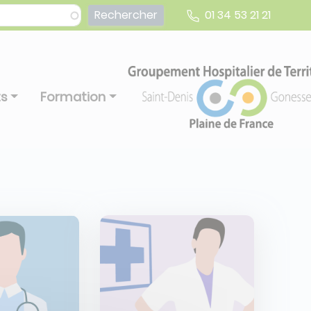
01 34 53 21 21
ts
Formation