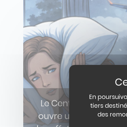
En poursuiva
Le Centre Hospitalie
tiers destin
des remon
ouvre une consultati